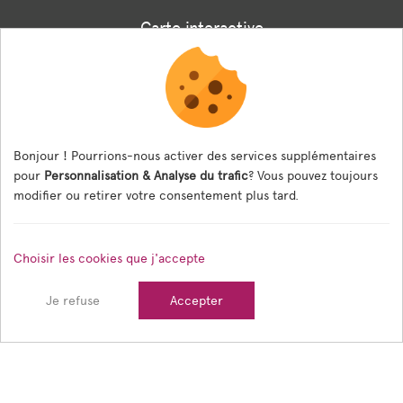
Carte interactive
Associations
Formulaire panneaux digitaux
Les menus de la cantine
Bonjour ! Pourrions-nous activer des services supplémentaires
pour
Personnalisation & Analyse du trafic
? Vous pouvez toujours
Documents règlementaires
modifier ou retirer votre consentement plus tard.
ESPACE AGENT
Choisir les cookies que j'accepte
Espace Agent
Je refuse
Accepter
© 2026 Ville de Tain l'Hermitage — Tous droits réservés
Mentions légales
Gestion des cookies
Crédits