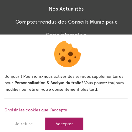
Nos Actualités
Comptes-rendus des Conseils Municipaux
Carte interactive
Associations
Formulaire panneaux digitaux
Les menus de la cantine
Bonjour ! Pourrions-nous activer des services supplémentaires
pour
Personnalisation & Analyse du trafic
? Vous pouvez toujours
Documents règlementaires
modifier ou retirer votre consentement plus tard.
ESPACE AGENT
Choisir les cookies que j'accepte
Espace Agent
Je refuse
Accepter