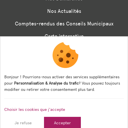
Nos Actualités
Comptes-rendus des Conseils Municipaux
Carte interactive
Associations
Formulaire panneaux digitaux
Les menus de la cantine
Bonjour ! Pourrions-nous activer des services supplémentaires
pour
Personnalisation & Analyse du trafic
? Vous pouvez toujours
Documents règlementaires
modifier ou retirer votre consentement plus tard.
ESPACE AGENT
Choisir les cookies que j'accepte
Espace Agent
Je refuse
Accepter