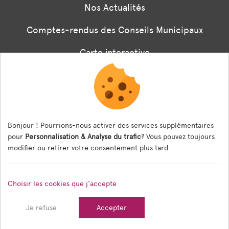
Nos Actualités
Comptes-rendus des Conseils Municipaux
Carte interactive
Associations
Formulaire panneaux digitaux
Les menus de la cantine
Bonjour ! Pourrions-nous activer des services supplémentaires
pour
Personnalisation & Analyse du trafic
? Vous pouvez toujours
Documents règlementaires
modifier ou retirer votre consentement plus tard.
ESPACE AGENT
Choisir les cookies que j'accepte
Espace Agent
Je refuse
Accepter