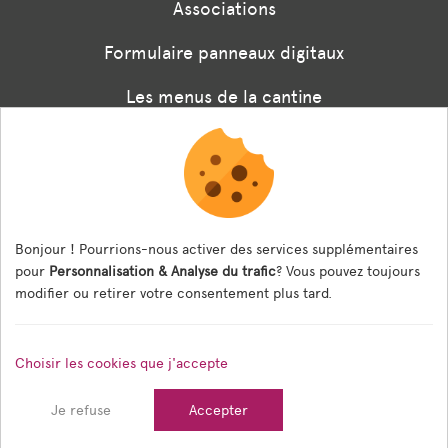
Associations
Formulaire panneaux digitaux
Les menus de la cantine
Documents règlementaires
ESPACE AGENT
Bonjour ! Pourrions-nous activer des services supplémentaires
Espace Agent
pour
Personnalisation & Analyse du trafic
? Vous pouvez toujours
modifier ou retirer votre consentement plus tard.
© 2026 Ville de Tain l'Hermitage — Tous droits réservés
Choisir les cookies que j'accepte
Mentions légales
Gestion des cookies
Crédits
Je refuse
Accepter
Sitemap
Réalisé en France par