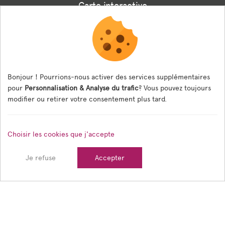
Carte interactive
Associations
Formulaire panneaux digitaux
Les menus de la cantine
Bonjour ! Pourrions-nous activer des services supplémentaires
pour
Personnalisation & Analyse du trafic
? Vous pouvez toujours
Documents règlementaires
modifier ou retirer votre consentement plus tard.
ESPACE AGENT
Choisir les cookies que j'accepte
Espace Agent
Je refuse
Accepter
© 2026 Ville de Tain l'Hermitage — Tous droits réservés
Mentions légales
Gestion des cookies
Crédits