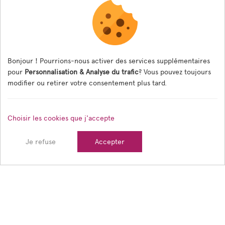
Associations
Formulaire panneaux digitaux
Les menus de la cantine
Bonjour ! Pourrions-nous activer des services supplémentaires
pour
Personnalisation & Analyse du trafic
? Vous pouvez toujours
Documents règlementaires
modifier ou retirer votre consentement plus tard.
ESPACE AGENT
Choisir les cookies que j'accepte
Espace Agent
Je refuse
Accepter
© 2026 Ville de Tain l'Hermitage — Tous droits réservés
Mentions légales
Gestion des cookies
Crédits
Sitemap
Réalisé en France par