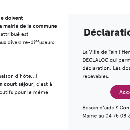
me doivent
la mairie de la commune
Déclarati
attribué est
ux divers re-diffuseurs
La Ville de Tain l'H
DECLALOC qui perme
déclaration. Les do
maison d'hôte...)
recevables.
un court séjour
, c'est à
Acc
écutifs pour le même
Besoin d'aide ? Con
Mairie au 04 75 08 