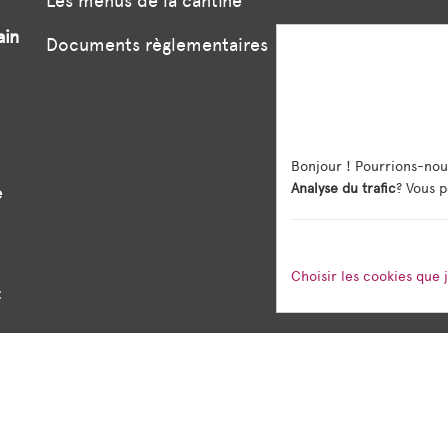
Les menus de la cantine
ain
Documents règlementaires
Bonjour ! Pourrions-nou
Analyse du trafic
? Vous p
e
Choisir les cookies que 
:
vés
Mentions légales
Gestion des cookies
Créd