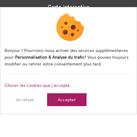
Carte interactive
Associations
Formulaire panneaux digitaux
Les menus de la cantine
Bonjour ! Pourrions-nous activer des services supplémentaires
pour
Personnalisation & Analyse du trafic
? Vous pouvez toujours
Documents règlementaires
modifier ou retirer votre consentement plus tard.
ESPACE AGENT
Choisir les cookies que j'accepte
Espace Agent
Je refuse
Accepter
© 2026 Ville de Tain l'Hermitage — Tous droits réservés
Mentions légales
Gestion des cookies
Crédits