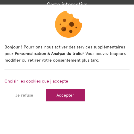
Carte interactive
Associations
Formulaire panneaux digitaux
Les menus de la cantine
Bonjour ! Pourrions-nous activer des services supplémentaires
pour
Personnalisation & Analyse du trafic
? Vous pouvez toujours
Documents règlementaires
modifier ou retirer votre consentement plus tard.
ESPACE AGENT
Choisir les cookies que j'accepte
Espace Agent
Je refuse
Accepter
© 2026 Ville de Tain l'Hermitage — Tous droits réservés
Mentions légales
Gestion des cookies
Crédits