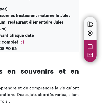
epas)
ersonnes (restaurant maternelle Jules
um, restaurant élémentaire Jules
mum)
 avant chaque date
nt complet
ici
 08 90 53
es en souvenirs et en
pprendre et de comprendre la vie qu'ont
ations. Des sujets abordés variés, allant
fois :