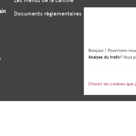
Les menus de la cantine
ain
Documents règlementaires
Bonjour ! Pourrions-nou
Analyse du trafic
? Vous p
e
Choisir les cookies que 
:
vés
Mentions légales
Gestion des cookies
Créd