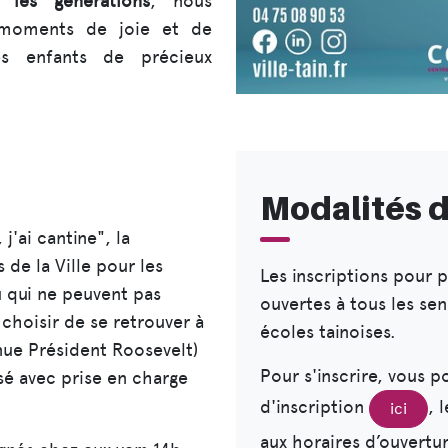
e les générations
, nous
s moments de joie et de
les enfants de précieux
Modalités d
j'ai cantine", la
 de la Ville pour les
Les inscriptions pour p
u qui ne peuvent pas
ouvertes à tous les se
 choisir de se retrouver à
écoles tainoises.
enue Président Roosevelt)
Pour s'inscrire, vous p
sé avec prise en charge
d'inscription
, 
ici
aux horaires d’ouvert