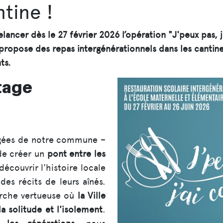
ntine !
relancer dès le 27 février 2026 l’opération "J'peux pas,
ve propose des repas intergénérationnels dans les cantin
ts.
tage
gées de notre commune –
de créer un
pont entre les
écouvrir l'histoire locale
des récits de leurs aînés.
arche vertueuse où
la Ville
la solitude et l'isolement
.