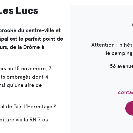
Les Lucs
roche du centre-ville et
pal est le parfait point de
Attention : n'hés
ours, de la Drôme à
le camping
56 avenu
ars au 15 novembre, 7
ents ombragés dont 4
nsi qu'une aire de
conta
l de Tain l'Hermitage ?
iture via la RN 7 ou