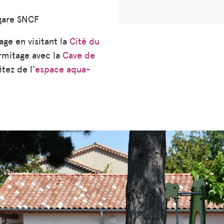
 gare SNCF
age en visitant la
Cité du
ermitage avec la
Cave de
itez de l'
espace aqua-